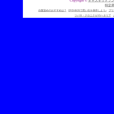
Copyright ©
キャスキッドソ
特定
白髪染めのおすすめは？
DVD-BOXで思い出を保存しよう♪
プリ
ツバサ・クロニクルVSヘタリア