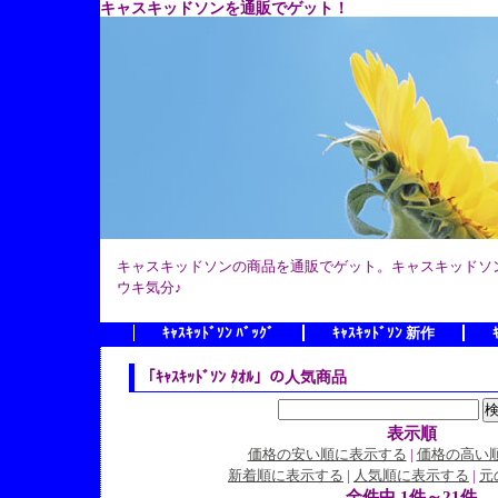
キャスキッドソンを通販でゲット！
キャスキッドソンの商品を通販でゲット。キャスキッドソ
ウキ気分♪
ｷｬｽｷｯﾄﾞｿﾝ ﾊﾞｯｸﾞ
ｷｬｽｷｯﾄﾞｿﾝ 新作
「ｷｬｽｷｯﾄﾞｿﾝ ﾀｵﾙ」の人気商品
表示順
価格の安い順に表示する
|
価格の高い
新着順に表示する
|
人気順に表示する
|
元
全件中 1件～21件